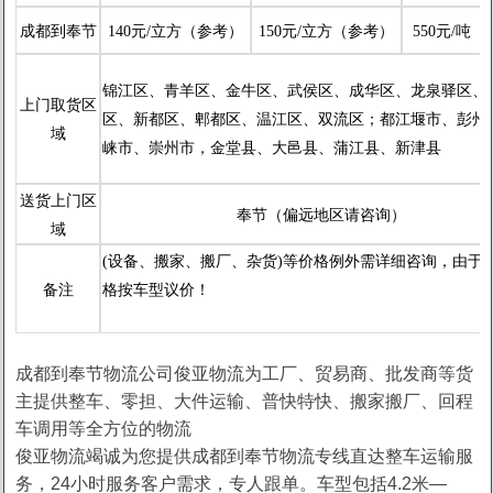
成都到奉节
140元/立方（参考）
150元/立方（参考）
550元/吨
1
2
锦江区、青羊区、金牛区、武
侯区、成华区、龙泉驿区、
上门取货区
区、新都区、郫都区、温江区、双流区；都江堰市、彭州
域
崃市、崇州市，金堂县、
大邑县、蒲江县、新津县
送货上门区
奉节（偏远地区请咨询）
域
(设备、搬家、搬厂、杂货)等价格例外需详细咨询，由于
备注
格按车型议价！
成都到奉节物流公司俊亚物流为工厂、贸易商、批发商等货
主提供整车、零担、大件运输、普快特快、搬家搬厂、回程
车调用等全方位的物流
俊亚物流竭诚为您提供成都到奉节物流专线直达整车运输服
务，24小时服务客户需求，专人跟单。车型包括4.2米—