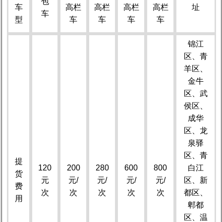
包
车
高栏
高栏
高栏
高栏
址
车
型
车
车
车
车
锦江
区、青
羊区、
金牛
区、武
侯区、
成华
区、龙
泉驿
区、青
提
120
200
280
600
800
白江
货
元
元/
元/
元/
元/
区、新
费
次
次
次
次
次
都区、
用
郫都
区、温