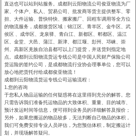
直达也可以站到站服务。成都到云阳物流公司俊亚物流为厂
家、个体户、私人、贸易公司、批发商等货主提供整车、零
担、大件运输、普快特快、搬家搬厂、回程车调用等全方位
的物流服务，成都接货区域：锦江区、青羊区、金牛区、武
侯区 、成华区、龙泉驿、青白江、新都区、郫都区、温江
区、金堂、大邑、蒲江、新津、都江堰、彭州、邛崃、崇
州、高新区羌族自治县都可以上门提货，并送货到指定地
点。成都到云阳物流货运专线公司是中国人民财产保险公司
货运险的签约公司，是成都物流行业协会理事单位，您可以
放心地把货托付给成都俊亚物流！
成都到云阳物流货运专线公司运输流程：
1.您的咨询
于您私人物品运输的任何疑惑将在这里得到充分的解答。您
只需告诉我们准备托运物品的大致体积、重量、目的城市、
预计发运时间等信息，便可得到业务员的详细解答及报价；
另外，如果您搬运的物品较多，无法判断自己物品的体积，
我们可免费安排专业人员评估，为您预估体积，制定搬运计
划，并现场解答疑问。