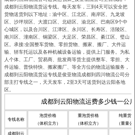
成都到云阳物流货运专线。每天发车，三到4天可以安全把
货物送货到以下地址：渝中区、江北区、南岸区、九龙坡
区、沙坪坝区、大渡口区、北碚区、渝北区、巴南区9个中
心城区，以及合川区、江津区、永川区、长寿区、涪陵区、
南川区、潼南区、铜梁区、大足区、荣昌区、綦江区、璧山
区。承接:全国整车货物、零担货物、搬家、搬厂、大件运
输、轿车托运以及各种机械设备运输，提供上门服务。为私
人个体、工厂、贸易商、批发商等货主提供整车、零担、大
件运输、普快特快、搬家搬厂、等全方位的物流运输服务，
成都到云阳物流货运专线是俊亚物流成都到四川物流公司分
部主打专线之一，天天发车，2至3天可送货到达云阳各地
区。
成都到云阳物流运费多少钱一公斤
泡货价格
重泡货价格
纯重货
专线名称
（体积立方）
（体积立方）
（重量公
成都到云